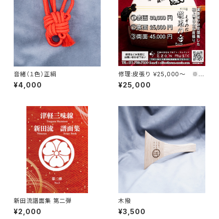
音緒（１色）正絹
修理:皮張り ￥25,000～ ※プ
ランによって金額が変わります
¥4,000
¥25,000
のでカートにてご確認お願い致
します。
新田流譜面集 第二弾
木撥
¥2,000
¥3,500