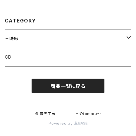
CATEGORY
三味線
撥
CD
商品一覧に戻る
© 音円工房 〜Otomaru〜
Powered by