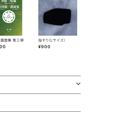
譜面集 第三弾
指すり（Lサイズ）
000
¥900