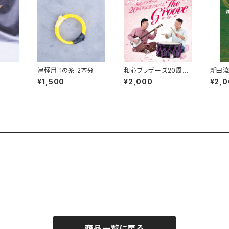
津軽用 1の糸 2本分
和心ブラザーズ20周年
新田流
記念アルバム The Gr
¥1,500
¥2,000
¥2,
oove
商品一覧に戻る