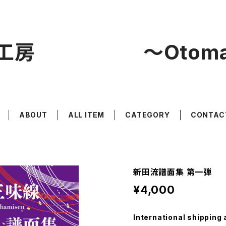
工房 〜Otoma
ABOUT
ALL ITEM
CATEGORY
CONTAC
新田流譜面集 第一弾
¥4,000
International shipping 