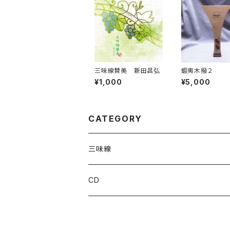
三味線賛美 新田昌弘
蝦夷木撥２
¥1,000
¥5,000
CATEGORY
三味線
撥
CD